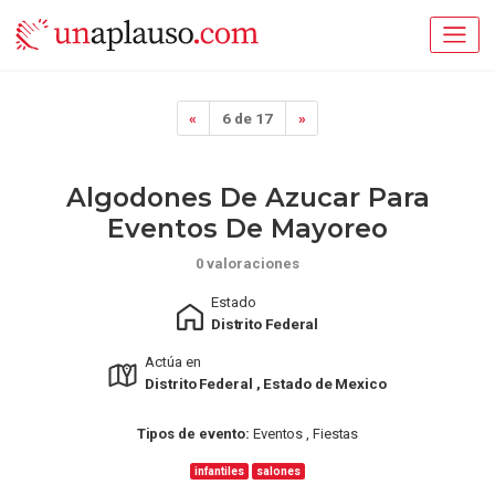
«
6 de 17
»
Algodones De Azucar Para
Eventos De Mayoreo
0 valoraciones
Estado
Distrito Federal
Actúa en
Distrito Federal , Estado de Mexico
Tipos de evento:
Eventos , Fiestas
infantiles
salones