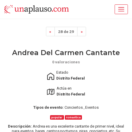
«
28 de 29
»
Andrea Del Carmen Cantante
0 valoraciones
Estado
Distrito Federal
Actúa en
Distrito Federal
Tipos de evento:
Conciertos , Eventos
popular
romantica
Descripción:
Andrea es una excelente cantante de primer nivel, ideal
para eventos, bares, centros nocturnos, giras, conciertos, etc. Su