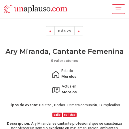
«
8 de 29
»
Ary Miranda, Cantante Femenina
0 valoraciones
Estado
Morelos
Actúa en
Morelos
Tipos de evento:
Bautizo , Bodas , Primera comunión , Cumpleaños
baile
solistas
Descripción:
Ary Miranda, es cantante profesional que se caracteriza
por ofrecer un servicio excelente en voz, amenizacion, ambiente y