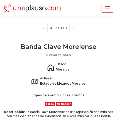
«
45 de 118
»
Banda Clave Morelense
0 valoraciones
Estado
Morelos
Actúa en
Estado de Mexico , Morelos
Tipos de evento:
Bodas , Eventos
banda
sinaloense
Descripción:
La Banda Clave Morelense es una agrupación con músicos
con más de diez años de experiencia en el área musical, que se perfila