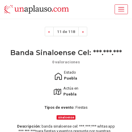
«
11 de 118
»
Banda Sinaloense Cel: ***.***.***
0 valoraciones
Estado
Puebla
Actúa en
Puebla
Tipos de evento:
Fiestas
sinaloense
Descripción:
banda sinaloense cel: ***.***.*** whtas app
***.***.***para fiestas y eventos pregunte por nuestras ...