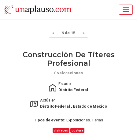
«
6 de 15
»
Construcción De Titeres
Profesional
0 valoraciones
Estado
Distrito Federal
Actúa en
Distrito Federal , Estado de Mexico
Tipos de evento:
Exposiciones , Ferias
disfraces
costura