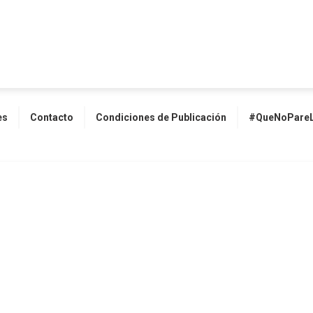
es
Contacto
Condiciones de Publicación
#QueNoPareL