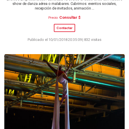
show de danza aérea o malabares. Cubrimos: eventos sociales,
recepción de invitados, animación ...
Consultar $
Precio:
Contactar
Publicado el 10/01/2018 20:35:09 | 832 visitas