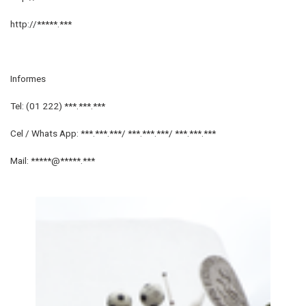
http://*****.***
Informes
Tel: (01 222) ***.***.***
Cel / Whats App: ***.***.***/ ***.***.***/ ***.***.***
Mail: *****@*****.***