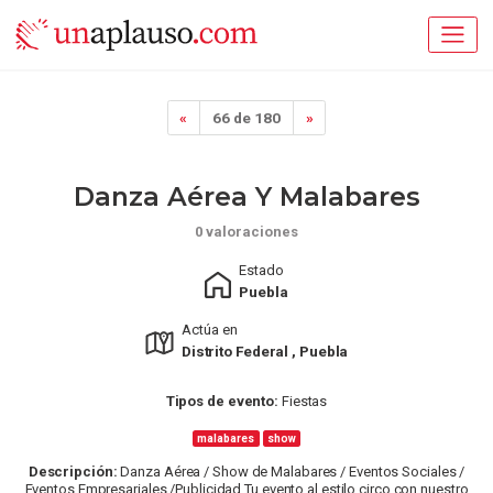
«
66 de 180
»
Danza Aérea Y Malabares
0 valoraciones
Estado
Puebla
Actúa en
Distrito Federal , Puebla
Tipos de evento:
Fiestas
malabares
show
Descripción:
Danza Aérea / Show de Malabares / Eventos Sociales /
Eventos Empresariales /Publicidad Tu evento al estilo circo con nuestro