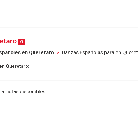
retaro
0
spañoles en Queretaro
Danzas Españolas para en Quere
en Queretaro:
 artistas disponibles!