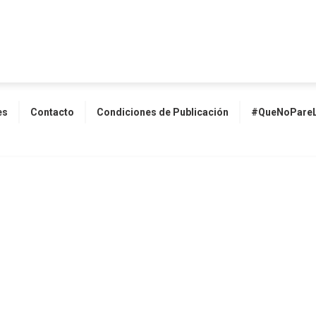
es
Contacto
Condiciones de Publicación
#QueNoPareL