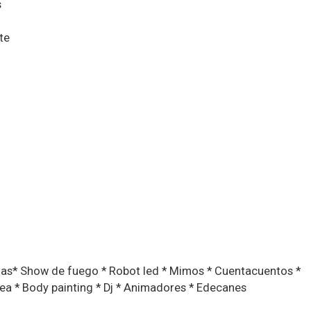
s
te
nas* Show de fuego * Robot led * Mimos * Cuentacuentos *
ea * Body painting * Dj * Animadores * Edecanes