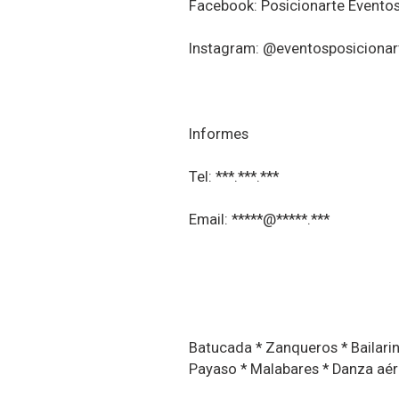
Facebook: Posicionarte Evento
Instagram: @eventosposicionar
Informes
Tel: ***.***.***
Email: *****@*****.***
Batucada * Zanqueros * Bailari
Payaso * Malabares * Danza aér