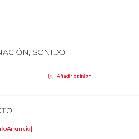
INACIÓN, SONIDO
Añadir opinion
CTO
tuloAnuncio}