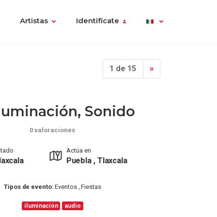
Artistas
Identifícate
1 de 15
»
Iluminación, Sonido
0 valoraciones
stado
Actúa en
laxcala
Puebla , Tlaxcala
Tipos de evento:
Eventos , Fiestas
iluminación
audio