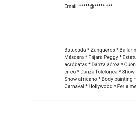
Email: *****@*****.***
Batucada * Zanqueros * Bailari
Máscara * Pájara Peggy * Estatu
acróbatas * Danza aérea * Cuen
circo * Danza folclórica * Sho
Show africano * Body painting *
Carnaval * Hollywood * Feria m