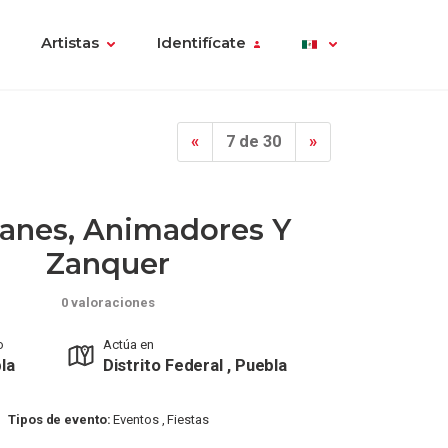
Artistas
Identifícate
«
7 de 30
»
anes, Animadores Y
Zanquer
0 valoraciones
o
Actúa en
la
Distrito Federal , Puebla
Tipos de evento:
Eventos , Fiestas