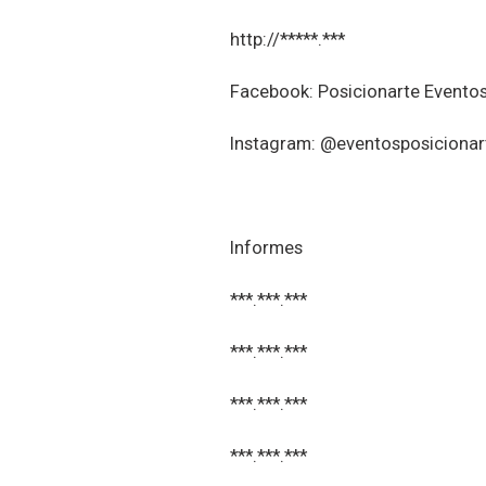
http://*****.***
Facebook: Posicionarte Evento
Instagram: @eventosposicionar
Informes
***.***.***
***.***.***
***.***.***
***.***.***