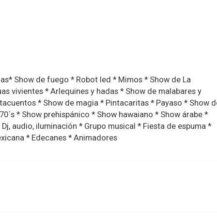
nas* Show de fuego * Robot led * Mimos * Show de La
as vivientes * Arlequines y hadas * Show de malabares y
tacuentos * Show de magia * Pintacaritas * Payaso * Show d
w 70´s * Show prehispánico * Show hawaiano * Show árabe *
 Dj, audio, iluminación * Grupo musical * Fiesta de espuma *
exicana * Edecanes * Animadores