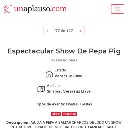
«
77 de 127
»
Espectacular Show De Pepa Pig
0 valoraciones
Estado
Veracruz Llave
Actúa en
Sinaloa , Veracruz Llave
Tipos de evento:
Piñatas , Fiestas
show
infantiles
Descripción:
AYUDA A PEPA A SALTAR CHARCOS DE LODO UN SHOW
INTERACTIVO , DINAMICO , MUSICAL DE CORTE FAMILIAR , TANTO