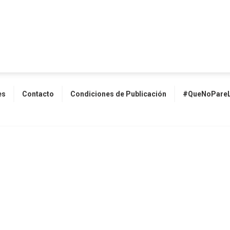
es
Contacto
Condiciones de Publicación
#QueNoPareL