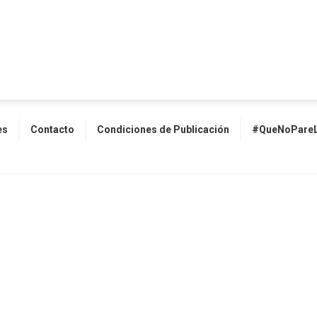
es
Contacto
Condiciones de Publicación
#QueNoPareL