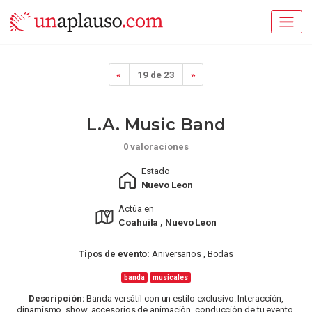
«
19 de 23
»
L.a. Music Band
0 valoraciones
Estado
Nuevo Leon
Actúa en
Coahuila , Nuevo Leon
Tipos de evento:
Aniversarios , Bodas
banda
musicales
Descripción:
Banda versátil con un estilo exclusivo. Interacción,
dinamismo, show, accesorios de animación, conducción de tu evento,