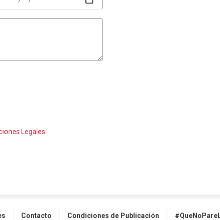
ciones Legales
.
es
Contacto
Condiciones de Publicación
#QueNoPareL