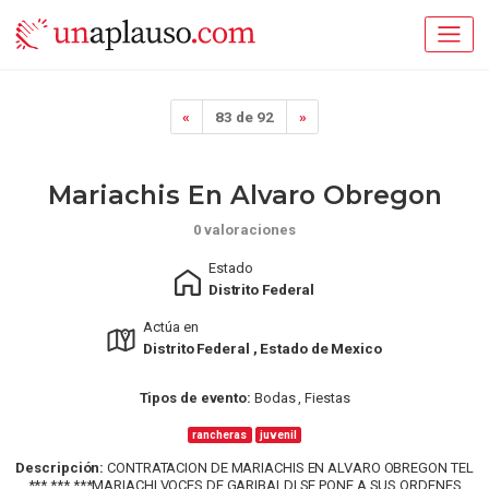
«
83 de 92
»
Mariachis En Alvaro Obregon
0 valoraciones
Estado
Distrito Federal
Actúa en
Distrito Federal , Estado de Mexico
Tipos de evento:
Bodas , Fiestas
rancheras
juvenil
Descripción:
CONTRATACION DE MARIACHIS EN ALVARO OBREGON TEL
***.***.***MARIACHI VOCES DE GARIBALDI SE PONE A SUS ORDENES