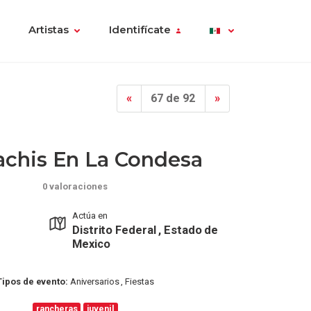
Artistas
Identifícate
«
67 de 92
»
achis En La Condesa
0 valoraciones
Actúa en
Distrito Federal , Estado de
Mexico
Tipos de evento:
Aniversarios , Fiestas
rancheras
juvenil