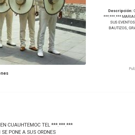
Descripción:
C
***.***.*** MARI
SUS EVENTOS
BAUTIZOS, GRA
Pub
enes
N CUAUHTEMOC TEL ***.***.***
I SE PONE A SUS ORDNES