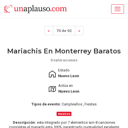
«
70 de 92
»
Mariachis En Monterrey Baratos
0 valoraciones
Estado
Nuevo Leon
Actúa en
Nuevo Leon
Tipos de evento:
Cumpleaños , Fiestas
musicos
Descripción:
esta integrado por 7 elementos son 8 canciones
completas el mariachi esta 100% garantizado puntualidad excelente