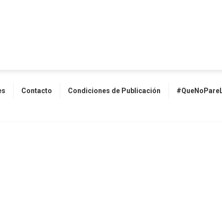
es
Contacto
Condiciones de Publicación
#QueNoPareL