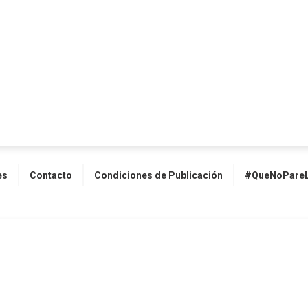
es
Contacto
Condiciones de Publicación
#QueNoPareL