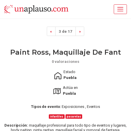
«
3 de 17
»
Paint Ross, Maquillaje De Fant
0 valoraciones
Estado
Puebla
Actúa en
Puebla
Tipos de evento:
Exposiciones , Eventos
infantiles
pasarelas
Descripción:
maquillaje profesional para todo tipo de eventos y lugares,
body paiting, pinta caritas, maquillaje facial y corporal de fantasia,