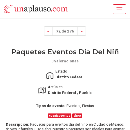
«
72 de 276
»
Paquetes Eventos Día Del Niñ
0 valoraciones
Estado
Distrito Federal
Actúa en
Distrito Federal , Puebla
Tipos de evento:
Eventos , Fiestas
cuentacuentos
show
Descripción:
Paquetes para eventos día del niño en Ciudad de México:
shows infantiles, 30 de abril Nuestros paquetes son ideales para animar