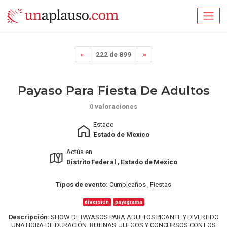
«
222 de 899
»
Payaso Para Fiesta De Adultos
0 valoraciones
Estado
Estado de Mexico
Actúa en
Distrito Federal , Estado de Mexico
Tipos de evento:
Cumpleaños , Fiestas
diversión
payagrama
Descripción:
SHOW DE PAYASOS PARA ADULTOS PICANTE Y DIVERTIDO
UNA HORA DE DURACIÓN. RUTINAS, JUEGOS Y CONCURSOS CON LOS