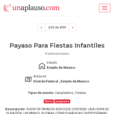
«
230 de 899
»
Payaso Para Fiestas Infantiles
0 valoraciones
Estado
Estado de Mexico
Actúa en
Distrito Federal , Estado de Mexico
Tipos de evento:
Cumpleaños , Fiestas
títeres
payagrama
Descripción:
SHOW DE PAYASOS BODOQUE CONTIENE: UNA HORA DE
DURACIÓN. UN PAYASO. RUTINAS CÓMICO-MÁGICAS DIVERTIDÍSIMAS.