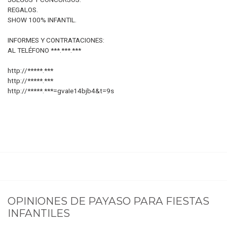
REGALOS.
SHOW 100% INFANTIL.
INFORMES Y CONTRATACIONES:
AL TELÉFONO ***.***.***
http://*****.***
http://*****.***
http://*****.***=gvaIe14bjb4&t=9s
OPINIONES DE
PAYASO PARA FIESTAS
INFANTILES