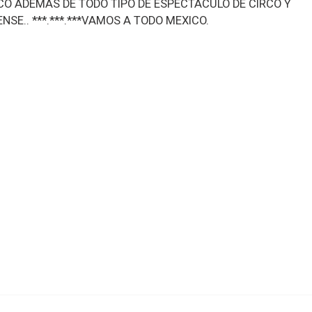
CO ADEMAS DE TODO TIPO DE ESPECTACULO DE CIRCO Y
SE.. ***.***.***VAMOS A TODO MEXICO.