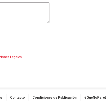
ciones Legales
.
es
Contacto
Condiciones de Publicación
#QueNoPareL