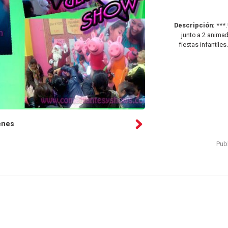
Descripción:
***.
junto a 2 animad
fiestas infantiles
enes
Publ