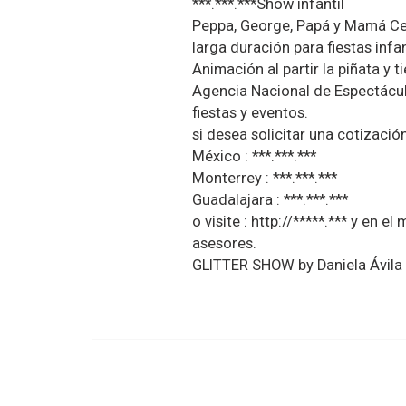
***.***.***Show infantil
Peppa, George, Papá y Mamá Cer
larga duración para fiestas infan
Animación al partir la piñata y 
Agencia Nacional de Espectáculo
fiestas y eventos.
si desea solicitar una cotizaci
México : ***.***.***
Monterrey : ***.***.***
Guadalajara : ***.***.***
o visite : http://*****.*** y en 
asesores.
GLITTER SHOW by Daniela Ávila