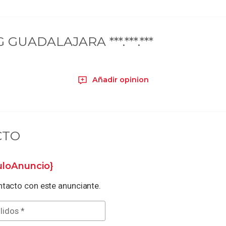
 GUADALAJARA ***.***.***
Añadir opinion
CTO
tuloAnuncio}
tacto con este anunciante.