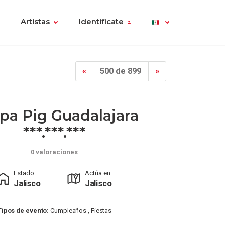
Artistas
Identifícate
«
500 de 899
»
pa Pig Guadalajara
***.***.***
0 valoraciones
Estado
Actúa en
Jalisco
Jalisco
Tipos de evento:
Cumpleaños , Fiestas