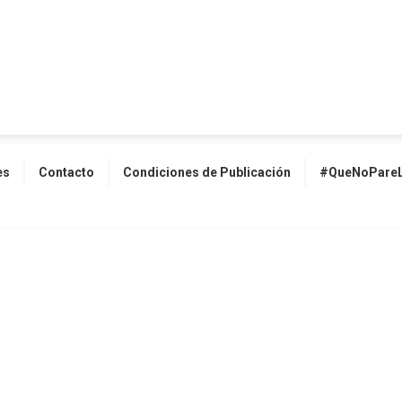
es
Contacto
Condiciones de Publicación
#QueNoPareL