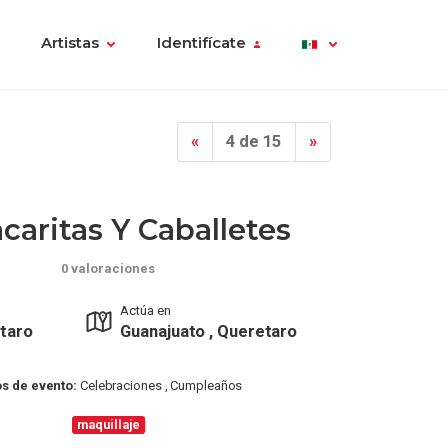
Artistas
Identifícate
«
4 de 15
»
caritas Y Caballetes
0 valoraciones
Actúa en
taro
Guanajuato , Queretaro
os de evento:
Celebraciones , Cumpleaños
maquillaje