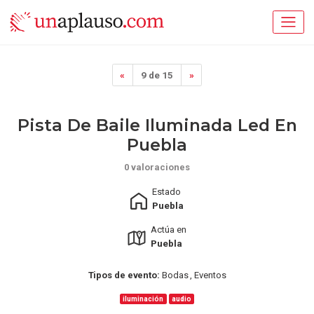
«
9 de 15
»
Pista De Baile Iluminada Led En
Puebla
0 valoraciones
Estado
Puebla
Actúa en
Puebla
Tipos de evento:
Bodas , Eventos
iluminación
audio