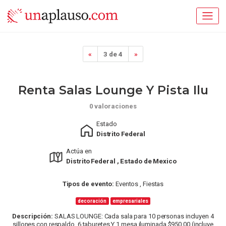
«
3 de 4
»
Renta Salas Lounge Y Pista Ilu
0 valoraciones
Estado
Distrito Federal
Actúa en
Distrito Federal , Estado de Mexico
Tipos de evento:
Eventos , Fiestas
decoración
empresariales
Descripción:
SALAS LOUNGE: Cada sala para 10 personas incluyen 4
sillones con respaldo, 6 taburetes Y 1 mesa iluminada $950.00 (incluye