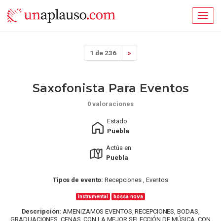
1 de 236
»
Saxofonista Para Eventos
0 valoraciones
Estado
Puebla
Actúa en
Puebla
Tipos de evento:
Recepciones , Eventos
instrumental
bossa nova
Descripción:
AMENIZAMOS EVENTOS, RECEPCIONES, BODAS,
GRADUACIONES, CENAS, CON LA MEJOR SELECCIÓN DE MÚSICA, CON