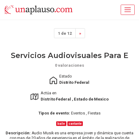
1 de 12
»
Servicios Audiovisuales Para E
0 valoraciones
Estado
Distrito Federal
Actúa en
Distrito Federal , Estado de Mexico
Tipos de evento:
Eventos , Fiestas
baile
cantante
Descripción:
Audio Musik es una empresa joven y dinámica que cuenta
con mas de 20 años de experiencia en el ámbito de la realización de