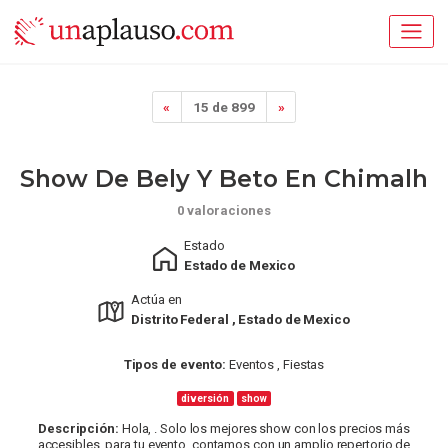
«
15 de 899
»
Show De Bely Y Beto En Chimalh
0 valoraciones
Estado
Estado de Mexico
Actúa en
Distrito Federal , Estado de Mexico
Tipos de evento:
Eventos , Fiestas
diversión
show
Descripción:
Hola, . Solo los mejores show con los precios más
accesibles, para tu evento, contamos con un amplio repertorio de