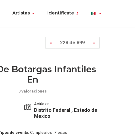
Artistas
Identifícate
«
228 de 899
»
e Botargas Infantiles
En
0 valoraciones
Actúa en
Distrito Federal , Estado de
Mexico
Tipos de evento:
Cumpleaños , Fiestas