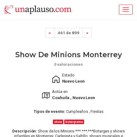
«
461 de 899
»
Show De Minions Monterrey
0 valoraciones
Estado
Nuevo Leon
Actúa en
Coahuila , Nuevo Leon
Tipos de evento:
Cumpleaños , Fiestas
show
botargrama
Descripción:
Show de los Minions ***.***.***Botargas y shows
infantiles en Monterrey, Cadereyta y Saltillo. shows musicales e