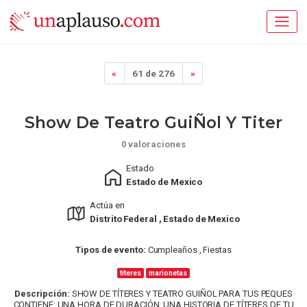
«
61 de 276
»
Show De Teatro GuiÑol Y Titer
0 valoraciones
Estado
Estado de Mexico
Actúa en
Distrito Federal , Estado de Mexico
Tipos de evento:
Cumpleaños , Fiestas
títeres
marionetas
Descripción:
SHOW DE TÍTERES Y TEATRO GUIÑOL PARA TUS PEQUES
CONTIENE: UNA HORA DE DURACIÓN. UNA HISTORIA DE TÍTERES DE TU