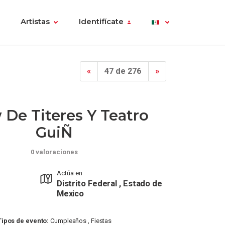
Artistas
Identifícate
«
47 de 276
»
De Titeres Y Teatro
GuiÑ
0 valoraciones
Actúa en
Distrito Federal , Estado de
Mexico
Tipos de evento:
Cumpleaños , Fiestas