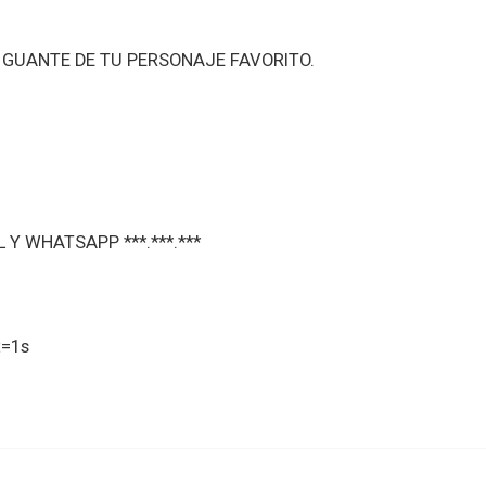
E GUANTE DE TU PERSONAJE FAVORITO.
L Y WHATSAPP ***.***.***
t=1s