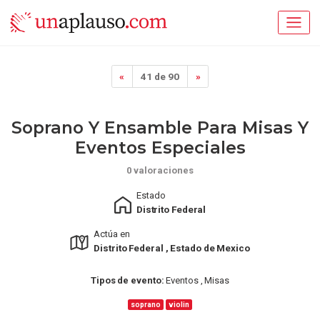
«
41 de 90
»
Soprano Y Ensamble Para Misas Y
Eventos Especiales
0 valoraciones
Estado
Distrito Federal
Actúa en
Distrito Federal , Estado de Mexico
Tipos de evento:
Eventos , Misas
soprano
violin