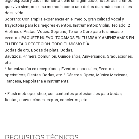
algo especial y cada momento tiene un significado, nosotros haremos
que viva siempre en su memoria como uno de los días más especiales
de su vida.
Soprano: Con amplia experiencia en el medio, gran calidad vocal y
trayectoria para los mejores eventos. Instrumentos: Violín, Teclado, 2
Violines o Pistas. Voces: Soprano, Tenor o Coro para tus misas o
eventos. PAQUETE NUEVO: TOCAMOS EN TU MISA Y AMENIZAMOS EN
TU FIESTA O RECEPCIÓN. TODO EL MISMO DÍA.
Bodas de oro, Bodas de plata, Bodas,
Bautizos, Primera Comunión, Quince años, Aniversarios, Graduaciones,
etc.
º Amenización en recepciones, Eventos especiales, Eventos
operisticos, Fiestas, Bodas, etc. ° Géneros: Ópera, Música Mexicana,
Francesa, Napolitana e Instrumental.
º Flash mob operístico, con cantantes profesionales para bodas,
fiestas, convenciones, expos, conciertos, etc.
REQUISITOS TÉCNICOS