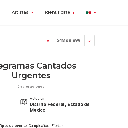
Artistas
Identifícate
«
248 de 899
»
egramas Cantados
Urgentes
0 valoraciones
Actúa en
Distrito Federal , Estado de
Mexico
Tipos de evento:
Cumpleaños , Fiestas