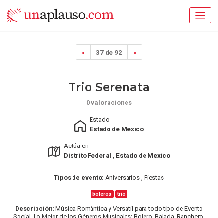
«
37 de 92
»
Trio Serenata
0 valoraciones
Estado
Estado de Mexico
Actúa en
Distrito Federal , Estado de Mexico
Tipos de evento:
Aniversarios , Fiestas
boleros
trio
Descripción:
Música Romántica y Versátil para todo tipo de Evento
Social. Lo Mejor de los Géneros Musicales: Bolero, Balada, Ranchero,