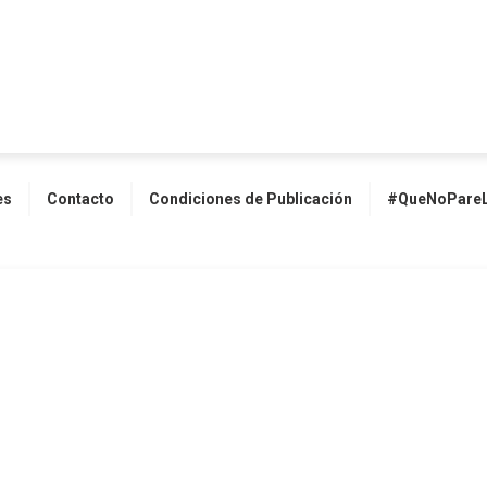
es
Contacto
Condiciones de Publicación
#QueNoPareL