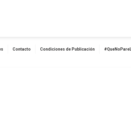
es
Contacto
Condiciones de Publicación
#QueNoPareL