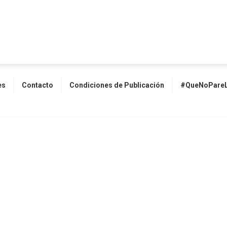
es
Contacto
Condiciones de Publicación
#QueNoPareL