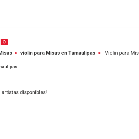
s
0
 Misas
violin para Misas en Tamaulipas
Violin para Mi
maulipas:
 artistas disponibles!