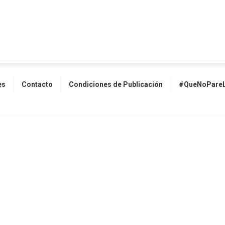
es
Contacto
Condiciones de Publicación
#QueNoPareL