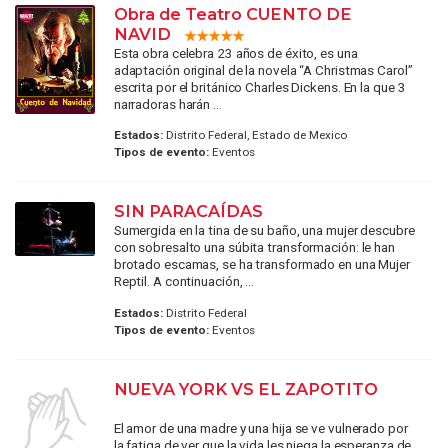
Obra de Teatro CUENTO DE
NAVID
Esta obra celebra 23 años de éxito, es una
adaptación original de la novela “A Christmas Carol”
escrita por el británico Charles Dickens. En la que 3
narradoras harán ...
Estados:
Distrito Federal, Estado de Mexico
Tipos de evento:
Eventos
SIN PARACAÍDAS
Sumergida en la tina de su baño, una mujer descubre
con sobresalto una súbita transformación: le han
brotado escamas, se ha transformado en una Mujer
Reptil. A continuación, ...
Estados:
Distrito Federal
Tipos de evento:
Eventos
NUEVA YORK VS EL ZAPOTITO
El amor de una madre y una hija se ve vulnerado por
la fatiga de ver que la vida les niega la esperanza de