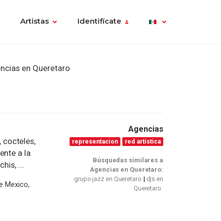
Artistas
Identifícate
ncias en Queretaro
Agencias
cocteles,
representacion
red artistica
ente a la
Búsquedas similares a
is, ...
Agencias en Queretaro:
grupo jazz en Queretaro
djs en
de Mexico,
Queretaro