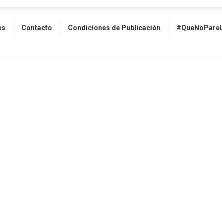
es
Contacto
Condiciones de Publicación
#QueNoPareL