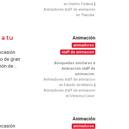
en Distrito Federal
Animadores staff de animacion
en Tlaxcala
a tu
Animación
animadores
 ocasión
staff de animacion
io de gran
Búsquedas similares a
ón de ...
Animación staff de
animacion:
Animadores staff de animacion
en Estado de Mexico
Animadores staff de animacion
en Veracruz Llave
Animación
 ocasión
animadores