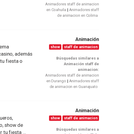
Animadores staff de animacion
en Coahuila
Animadores staff
de animacion en Colima
Animación
Tema
show
staff de animacion
casino, además
Búsquedas similares a
tu fiesta o
Animación staff de
animacion:
Animadores staff de animacion
en Durango
Animadores staff
de animacion en Guanajuato
Animación
ueros,
show
staff de animacion
ño, show de
Búsquedas similares a
u fiesta ...