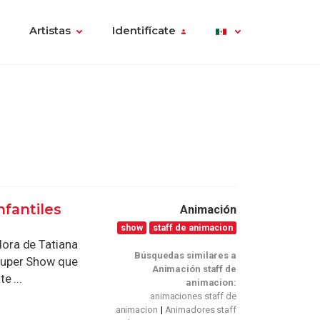
Artistas
Identifícate
nfantiles
Animación
show
staff de animacion
ora de Tatiana
Búsquedas similares a
Super Show que
Animación staff de
e ...
animacion:
animaciones staff de
animacion
Animadores staff