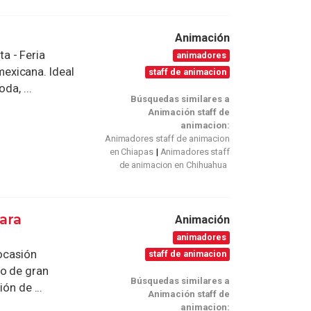
Animación
a - Feria
animadores
exicana. Ideal
staff de animacion
da, ...
Búsquedas similares a
Animación staff de
animacion:
Animadores staff de animacion
en Chiapas
Animadores staff
de animacion en Chihuahua
ara
Animación
animadores
 ocasión
staff de animacion
io de gran
Búsquedas similares a
ón de ...
Animación staff de
animacion: