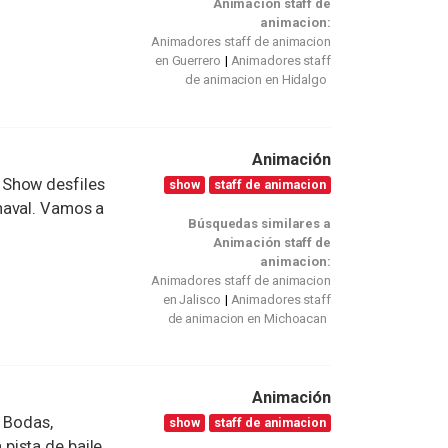
Animación staff de
animacion:
Animadores staff de animacion
en Guerrero
Animadores staff
de animacion en Hidalgo
Animación
 Show desfiles
show
staff de animacion
naval. Vamos a
Búsquedas similares a
Animación staff de
animacion:
Animadores staff de animacion
en Jalisco
Animadores staff
de animacion en Michoacan
Animación
, Bodas,
show
staff de animacion
pista de baile