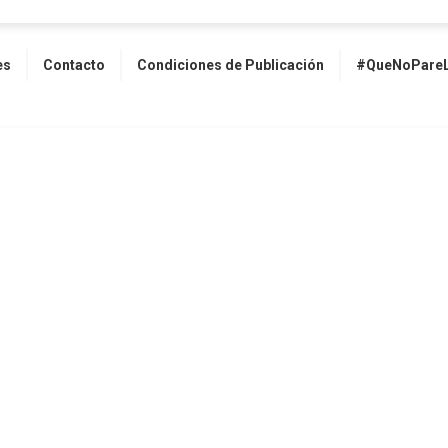
es
Contacto
Condiciones de Publicación
#QueNoPareL